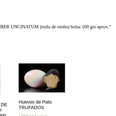
BER UNCINATUM (trufa de otoño) bolsa 100 grs aprox.”
Huevos de Pato
 DE
TRUFADOS
r
M)
1,99
€