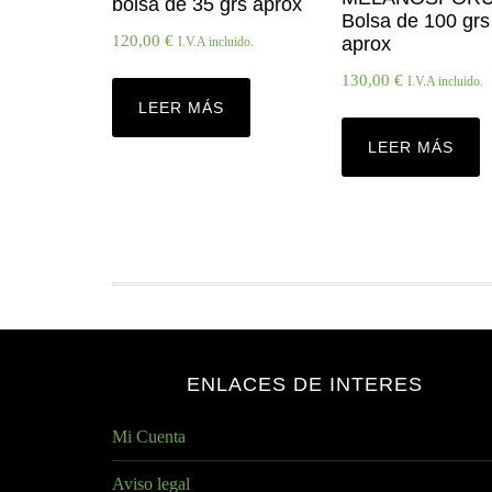
bolsa de 35 grs aprox
Bolsa de 100 grs
120,00
€
aprox
I.V.A incluido.
130,00
€
I.V.A incluido.
LEER MÁS
LEER MÁS
ENLACES DE INTERES
Mi Cuenta
Aviso legal